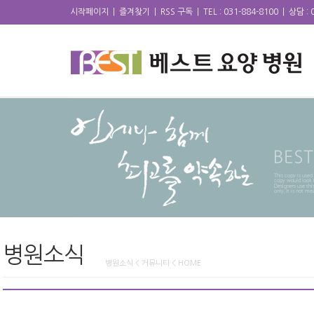
시작페이지
|
즐겨찾기
|
RSS 구독
|
TEL : 031-884-8100
|
상담 : 
병원소식
병원소식 < 커뮤니티 < HOME