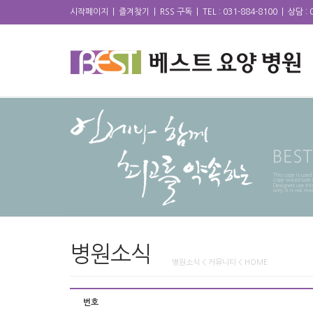
시작페이지
|
즐겨찾기
|
RSS 구독
|
TEL : 031-884-8100
|
상담 : 
병원소식
병원소식 < 커뮤니티 < HOME
번호