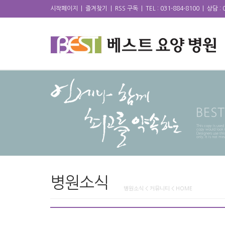
시작페이지
|
즐겨찾기
|
RSS 구독
|
TEL : 031-884-8100
|
상담 : 
병원소식
병원소식 < 커뮤니티 < HOME