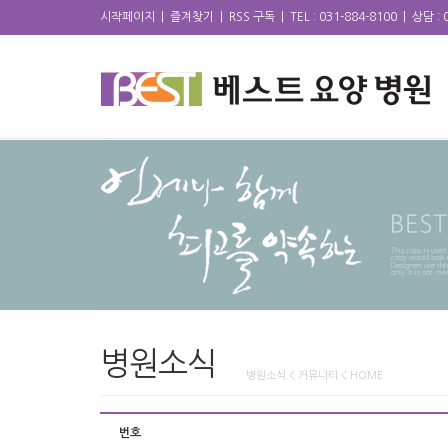
시작페이지
|
즐겨찾기
|
RSS 구독
|
TEL : 031-884-8100
|
상담 : 
병원소식
병원소식 < 커뮤니티 < HOME
번호